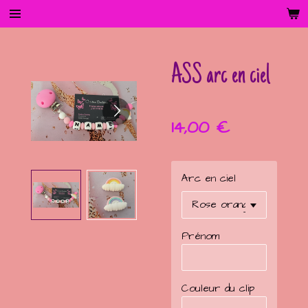
Passer
au
contenu
principal
ASS arc en ciel
14,00 €
Arc en ciel
Prénom
Couleur du clip