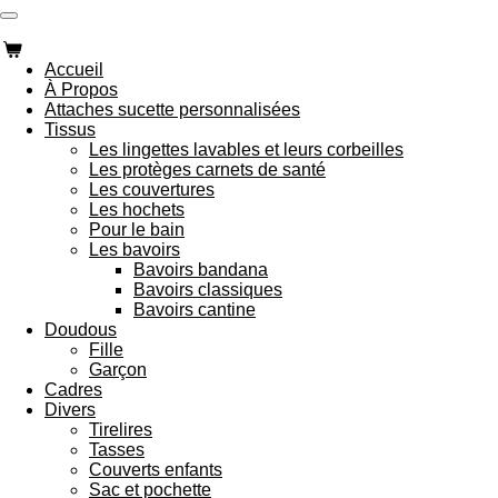
Passer
au
contenu
Accueil
principal
À Propos
Attaches sucette personnalisées
Tissus
Les lingettes lavables et leurs corbeilles
Les protèges carnets de santé
Les couvertures
Les hochets
Pour le bain
Les bavoirs
Bavoirs bandana
Bavoirs classiques
Bavoirs cantine
Doudous
Fille
Garçon
Cadres
Divers
Tirelires
Tasses
Couverts enfants
Sac et pochette