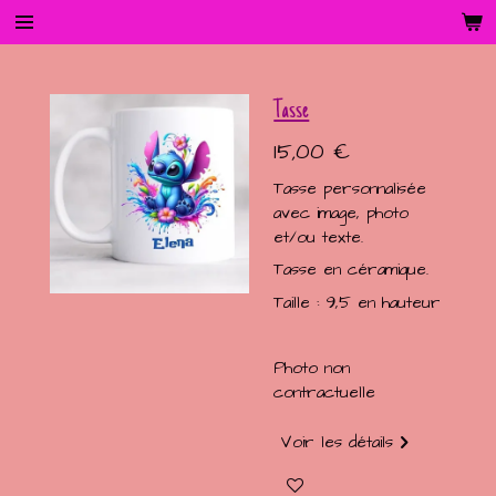
Passer
au
contenu
principal
Tasse
15,00 €
Tasse personnalisée
avec image, photo
et/ou texte.
Tasse en céramique.
Taille : 9,5 en hauteur
Photo non
contractuelle
Voir les détails