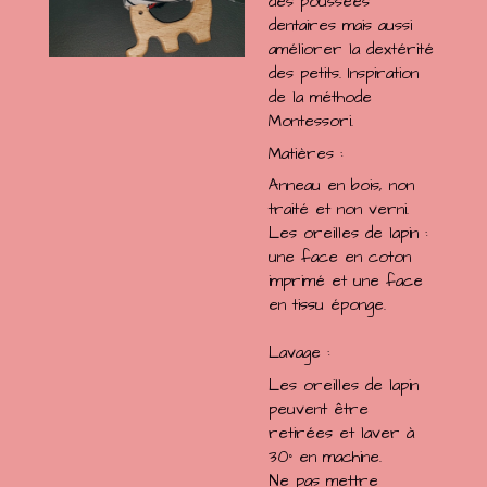
des poussées
dentaires mais aussi
améliorer la dextérité
des petits. Inspiration
de la méthode
Montessori.
Matières :
Anneau en bois, non
traité et non verni.
Les oreilles de lapin :
une face en coton
imprimé et une face
en tissu éponge.
Lavage :
Les oreilles de lapin
peuvent être
retirées et laver à
30° en machine.
Ne pas mettre