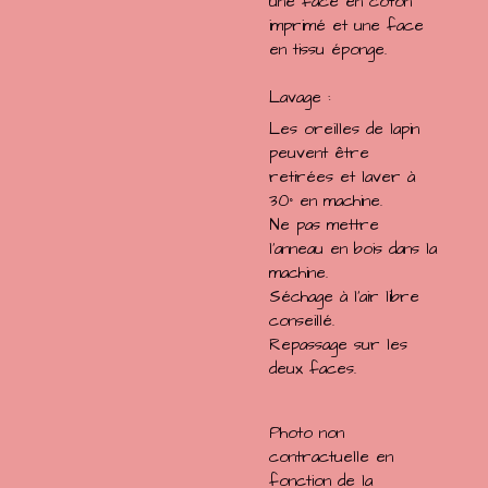
une face en coton
imprimé et une face
en tissu éponge.
Lavage :
Les oreilles de lapin
peuvent être
retirées et laver à
30° en machine.
Ne pas mettre
l'anneau en bois dans la
machine.
Séchage à l'air libre
conseillé.
Repassage sur les
deux faces.
Photo non
contractuelle en
fonction de la