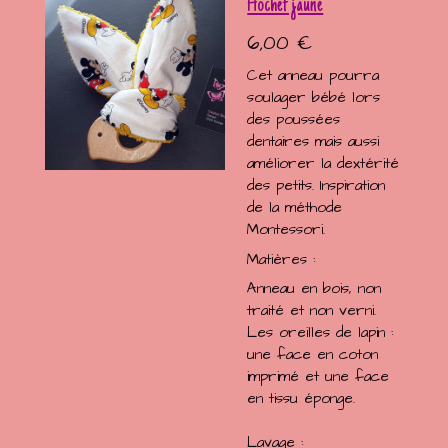
Hochet jaune
6,00 €
Cet anneau pourra
soulager bébé lors
des poussées
dentaires mais aussi
améliorer la dextérité
des petits. Inspiration
de la méthode
Montessori.
Matières :
Anneau en bois, non
traité et non verni.
Les oreilles de lapin :
une face en coton
imprimé et une face
en tissu éponge.
Lavage :