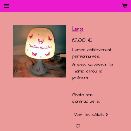
Passer
au
contenu
principal
Lampe
15,00 €
Lampe entièrement
personnalisée.
A vous de choisir le
thème et/ou le
prénom.
Photo non
contractuelle.
Voir les détails