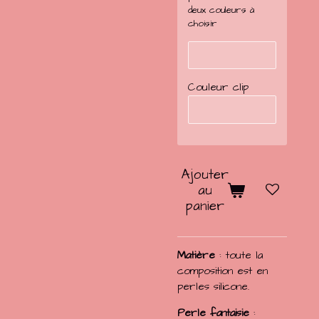
deux couleurs à
choisir
Couleur clip
Ajouter
au
panier
Matière
: toute la
composition est en
perles silicone.
Perle fantaisie
: