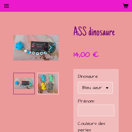
Passer
au
contenu
principal
ASS dinosaure
14,00 €
Dinosaure
Prénom
Couleurs des
perles