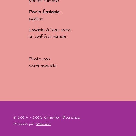
perles silicone.
Perle fantaisie
:
papillon.
Lavable à l'eau avec
un chiffon humide.
Photo non
contractuelle.
© 2024 - 2026 Création Boutchou
Propulsé par
Webador