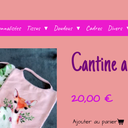
nnalisées
Tissus
Doudous
Cadres
Divers
Cantine 
20,00 €
Ajouter au panier