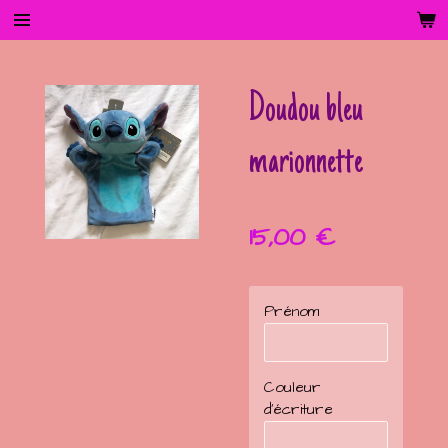
Passer
au
contenu
principal
Doudou bleu
marionnette
15,00 €
Prénom
Couleur
d'écriture