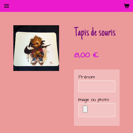
Passer
au
contenu
principal
Tapis de souris
8,00 €
Prénom
Image ou photo