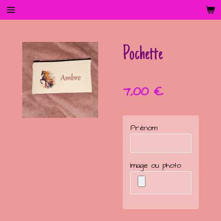
Passer
au
contenu
principal
Pochette
7,00 €
Prénom
Image ou photo