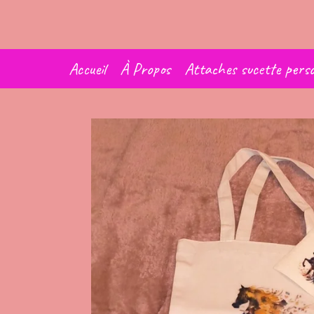
Passer
au
contenu
principal
Accueil
À Propos
Attaches sucette perso