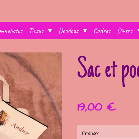
nnalisées
Tissus
Doudous
Cadres
Divers
Sac et po
19,00 €
Prénom